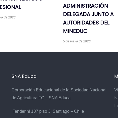
ADMINISTRACIÓN
ESIONAL
DELEGADA JUNTO A
yo de 2026
AUTORIDADES DEL
MINEDUC
5 de mayo de 2026
SNA Educa
M
Corporación Educacional de la Sociedad Nacional
V
de Agricultura FG – SNA Educa
N
In
Tenderini 187 piso 3, Santiago – Chile