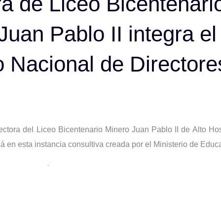
ra de Liceo Bicentenari
Juan Pablo II integra e
ion
 Nacional de Directore
ectora del Liceo Bicentenario Minero Juan Pablo II de Alto Hos
 en esta instancia consultiva creada por el Ministerio de Educ
a participación de Goighet como integrante del recientemente
es por Chile, iniciativa impulsada por el Ministerio de Educaci
y contribuir a la construcción de políticas públicas desde la e
des escolares.