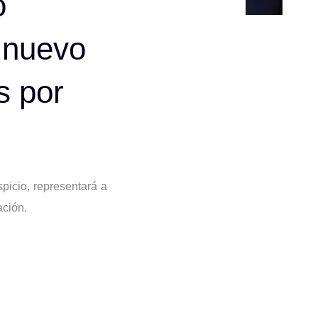
o
l nuevo
s por
picio, representará a
ación.
 constituido Consejo
ón para fortalecer el
xperiencia de quienes