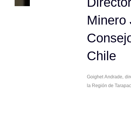
Directo
Post
Minero 
navigat
Consejo
Chile
Goighet Andrade, dir
la Región de Tarapacá
SNA Educa destaca l
Nacional de Director
liderazgo educativo 
lideran las comunida