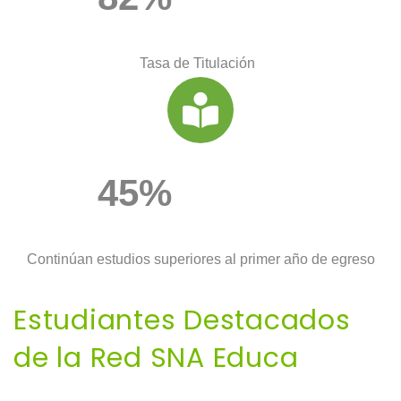
0
6
9
3
0
1
7
4
Tasa de Titulación
1
2
8
5
2
3
9
6
3
4
7
4
5
%
8
5
6
9
6
7
Continúan estudios superiores al primer año de egreso
7
8
Estudiantes Destacados
8
9
de la Red SNA Educa
9