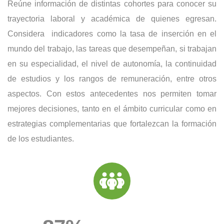
Reúne información de distintas cohortes para conocer su
trayectoria laboral y académica de quienes egresan.
Considera indicadores como la tasa de inserción en el
mundo del trabajo, las tareas que desempeñan, si trabajan
0
en su especialidad, el nivel de autonomía, la continuidad
1
0
de estudios y los rangos de remuneración, entre otros
aspectos. Con estos antecedentes nos permiten tomar
2
1
mejores decisiones, tanto en el ámbito curricular como en
3
2
estrategias complementarias que fortalezcan la formación
4
3
de los estudiantes.
0
5
4
1
6
5
2
7
6
3