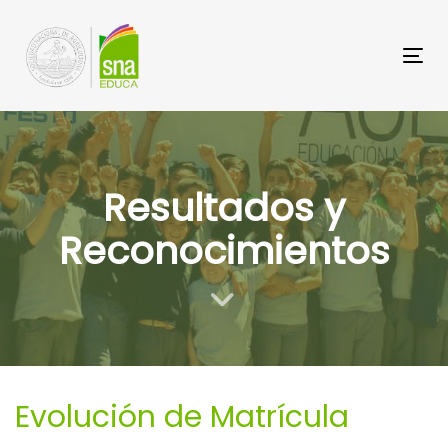
Saltar
Saltar
los
a
Tog
enlaces
navegación
principal
Saltar
al
Resultados y
contenido
Reconocimientos
Evolución de Matrícula