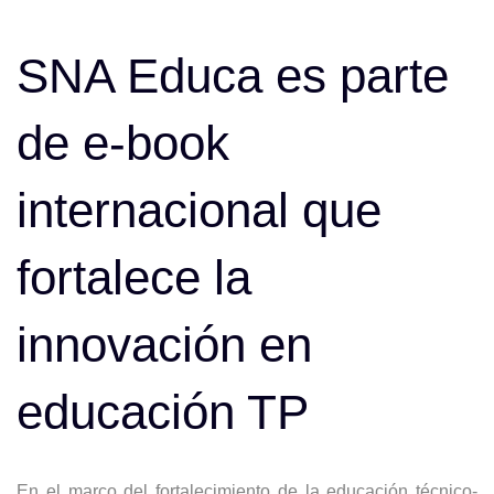
Post
navigation
SNA Educa es parte
de e-book
internacional que
fortalece la
innovación en
educación TP
En el marco del fortalecimiento de la educación técnico-