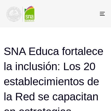
Saltar
Saltar
los
a
Tog
enlaces
navegación
nav
principal
Post
Saltar
al
navigation
SNA Educa fortalece
contenido
la inclusión: Los 20
establecimientos de
la Red se capacitan