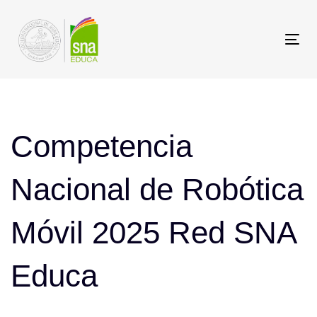
Saltar
Saltar
los
a
Tog
enlaces
navegación
nav
principal
Post
Saltar
al
navigation
Competencia
contenido
Nacional de Robótica
Móvil 2025 Red SNA
Educa