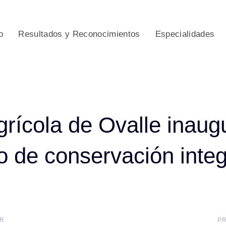
o
Resultados y Reconocimientos
Especialidades
ion
grícola de Ovalle inaug
o de conservación integ
Próximo
OR
P