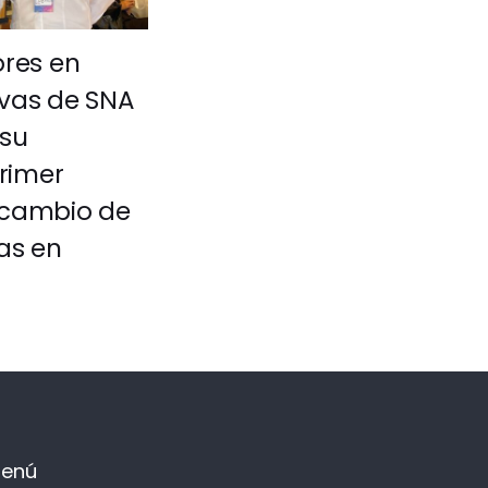
ores en
ivas de SNA
su
Primer
rcambio de
as en
enú