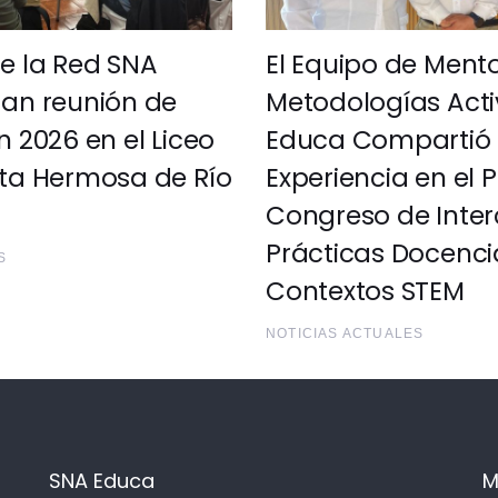
de la Red SNA
El Equipo de Ment
zan reunión de
Metodologías Act
n 2026 en el Liceo
Educa Compartió 
sta Hermosa de Río
Experiencia en el 
Congreso de Inte
Prácticas Docenci
S
Contextos STEM
NOTICIAS ACTUALES
SNA Educa
M