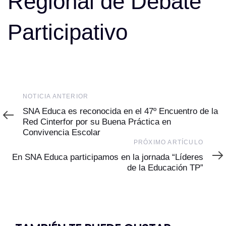
Regional de Debate
Participativo
Noticia
NOTICIA ANTERIOR
Anterior
SNA Educa es reconocida en el 47º Encuentro de la
Red Cinterfor por su Buena Práctica en
Convivencia Escolar
Próximo
PRÓXIMO ARTÍCULO
Artículo
En SNA Educa participamos en la jornada “Líderes
de la Educación TP”