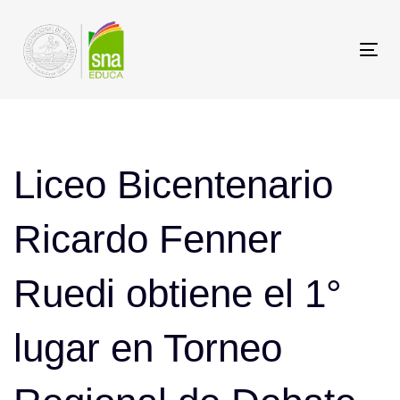
Saltar
Saltar
los
a
Tog
enlaces
navegación
nav
principal
Post
Saltar
al
navigation
Liceo Bicentenario
contenido
Ricardo Fenner
Ruedi obtiene el 1°
lugar en Torneo