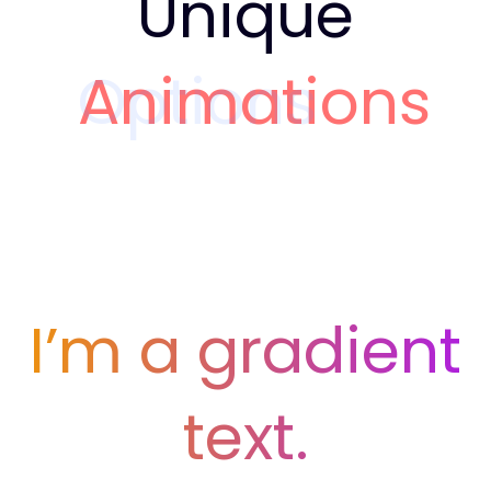
Unique
Animations
Options
I’m a gradient
text.