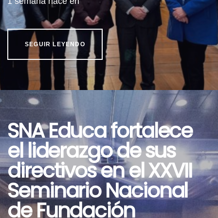
1 semana hace
en
SEGUIR LEYENDO
SNA Educa fortalece
el liderazgo de sus
directivos en el XXVII
Seminario Nacional
de Fundación