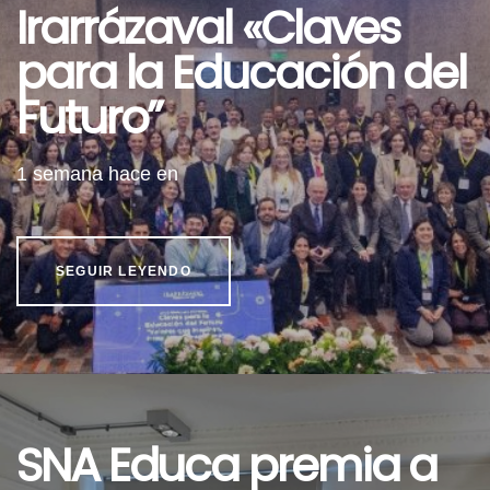
Irarrázaval «Claves
para la Educación del
Futuro”
1 semana hace
en
SEGUIR LEYENDO
SNA Educa premia a