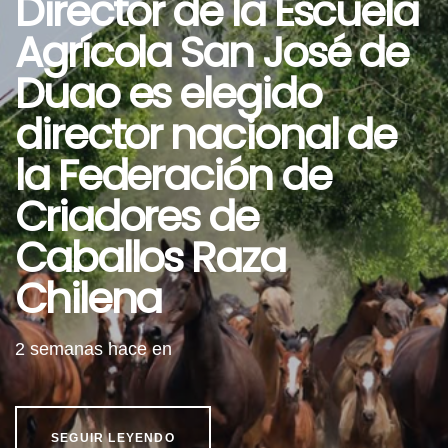
Director de la Escuela
Agrícola San José de
Duao es elegido
director nacional de
la Federación de
Criadores de
Caballos Raza
Chilena
2 semanas hace
en
SEGUIR LEYENDO