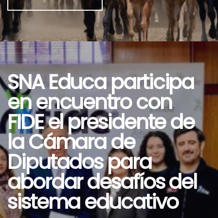
SNA Educa participa
en encuentro con
FIDE el presidente de
la Cámara de
Diputados para
abordar desafíos del
sistema educativo