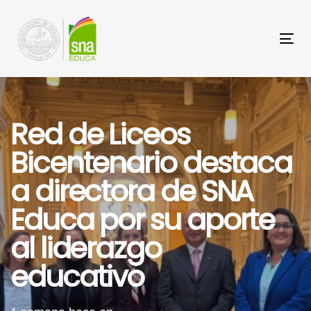
Saltar
Saltar
los
a
Tog
enlaces
navegación
nav
principal
Saltar
al
Red de Liceos
contenido
Bicentenario destaca
a directora de SNA
Educa por su aporte
al liderazgo
educativo