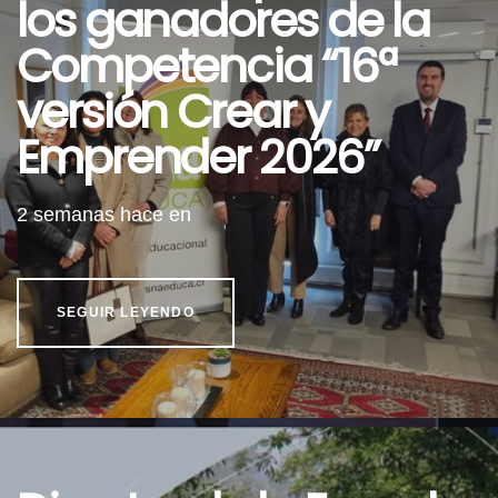
los ganadores de la
Competencia “16ª
versión Crear y
Emprender 2026”
2 semanas hace
en
SEGUIR LEYENDO