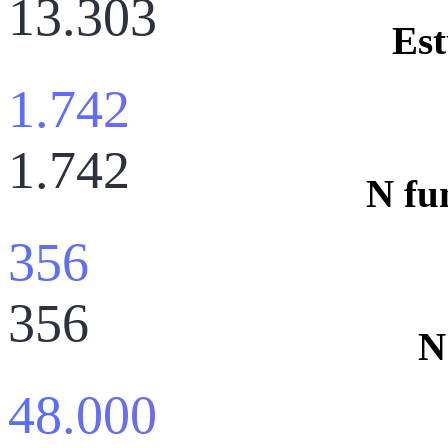
13.303
Est
1.742
1.742
N fu
356
356
N
48.000