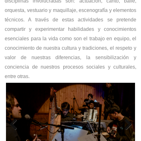
disciplinas involucradas son: actuación, canto, baile,
orquesta, vestuario y maquillaje, escenografía y elementos
técnicos. A través de estas actividades se pretende
compartir y experimentar habilidades y conocimientos
esenciales para la vida como son el trabajo en equipo, el
conocimiento de nuestra cultura y tradiciones, el respeto y
valor de nuestras diferencias, la sensibilización y
conciencia de nuestros procesos sociales y culturales,
entre otras.
Previous
Next